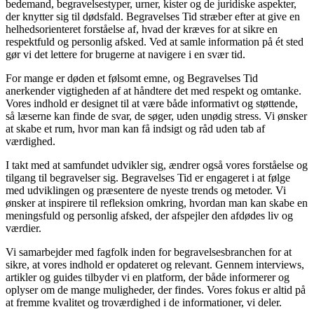
bedemand, begravelsestyper, urner, kister og de juridiske aspekter,
der knytter sig til dødsfald. Begravelses Tid stræber efter at give en
helhedsorienteret forståelse af, hvad der kræves for at sikre en
respektfuld og personlig afsked. Ved at samle information på ét sted
gør vi det lettere for brugerne at navigere i en svær tid.
For mange er døden et følsomt emne, og Begravelses Tid
anerkender vigtigheden af at håndtere det med respekt og omtanke.
Vores indhold er designet til at være både informativt og støttende,
så læserne kan finde de svar, de søger, uden unødig stress. Vi ønsker
at skabe et rum, hvor man kan få indsigt og råd uden tab af
værdighed.
I takt med at samfundet udvikler sig, ændrer også vores forståelse og
tilgang til begravelser sig. Begravelses Tid er engageret i at følge
med udviklingen og præsentere de nyeste trends og metoder. Vi
ønsker at inspirere til refleksion omkring, hvordan man kan skabe en
meningsfuld og personlig afsked, der afspejler den afdødes liv og
værdier.
Vi samarbejder med fagfolk inden for begravelsesbranchen for at
sikre, at vores indhold er opdateret og relevant. Gennem interviews,
artikler og guides tilbyder vi en platform, der både informerer og
oplyser om de mange muligheder, der findes. Vores fokus er altid på
at fremme kvalitet og troværdighed i de informationer, vi deler.