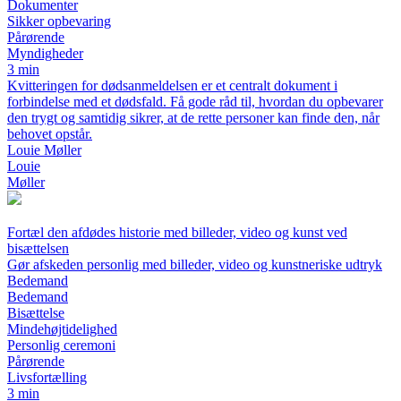
Dokumenter
Sikker opbevaring
Pårørende
Myndigheder
3 min
Kvitteringen for dødsanmeldelsen er et centralt dokument i
forbindelse med et dødsfald. Få gode råd til, hvordan du opbevarer
den trygt og samtidig sikrer, at de rette personer kan finde den, når
behovet opstår.
Louie Møller
Louie
Møller
Fortæl den afdødes historie med billeder, video og kunst ved
bisættelsen
Gør afskeden personlig med billeder, video og kunstneriske udtryk
Bedemand
Bedemand
Bisættelse
Mindehøjtidelighed
Personlig ceremoni
Pårørende
Livsfortælling
3 min