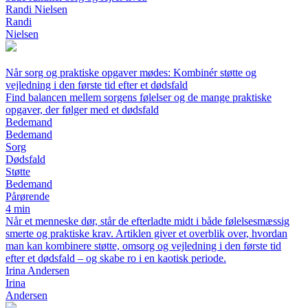
Randi Nielsen
Randi
Nielsen
Når sorg og praktiske opgaver mødes: Kombinér støtte og
vejledning i den første tid efter et dødsfald
Find balancen mellem sorgens følelser og de mange praktiske
opgaver, der følger med et dødsfald
Bedemand
Bedemand
Sorg
Dødsfald
Støtte
Bedemand
Pårørende
4 min
Når et menneske dør, står de efterladte midt i både følelsesmæssig
smerte og praktiske krav. Artiklen giver et overblik over, hvordan
man kan kombinere støtte, omsorg og vejledning i den første tid
efter et dødsfald – og skabe ro i en kaotisk periode.
Irina Andersen
Irina
Andersen