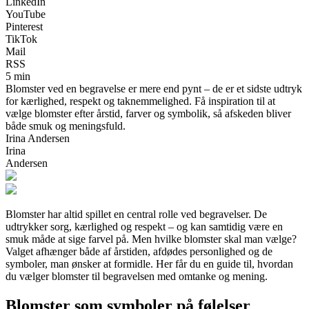
LinkedIn
YouTube
Pinterest
TikTok
Mail
RSS
5 min
Blomster ved en begravelse er mere end pynt – de er et sidste udtryk
for kærlighed, respekt og taknemmelighed. Få inspiration til at
vælge blomster efter årstid, farver og symbolik, så afskeden bliver
både smuk og meningsfuld.
Irina Andersen
Irina
Andersen
Blomster har altid spillet en central rolle ved begravelser. De
udtrykker sorg, kærlighed og respekt – og kan samtidig være en
smuk måde at sige farvel på. Men hvilke blomster skal man vælge?
Valget afhænger både af årstiden, afdødes personlighed og de
symboler, man ønsker at formidle. Her får du en guide til, hvordan
du vælger blomster til begravelsen med omtanke og mening.
Blomster som symboler på følelser