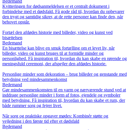
Bedemand
Kvitteringen for dødsanmeldelsen er et centralt dokument i
forbindelse med et dødsfald. Få gode råd til, hvordan du opbevarer
den trygt og samtidig sikrer, at de rette personer kan finde den, når
behovet opstår.
Fortæl den afdødes historie med billeder, video og kunst ved
bisættelsen
Bedemand
En bisættelse kan blive en smuk fortælling om et levet liv, når
billeder, video og kunst bruges til at formidle minder og
personlighed. Få inspiration til, hvordan du kan skabe en rørende og
meningsfuld ceremoni, der afspejler den afdødes historie.
Personlige minder som dekoration – brug billeder og genstande med
betydning ved mindesammenkomst
Bedemand
Gør mindesammenkomsten til en varm og nærværende stund ved at
inddrage personlige minder i form af fotos, ejendele og symboler
med betydning. Få inspiration til, hvordan du kan skabe et rum, der
både rummer sorg og fejrer livet.
Når sorg og praktiske opgaver mødes: Kombinér støtte og
vejledning i den første tid efter et dødsfald
Bedemand