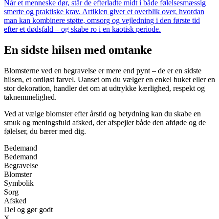
Når et menneske dør, står de efterladte midt i både følelsesmæssig
smerte og praktiske krav. Artiklen giver et overblik over, hvordan
man kan kombinere støtte, omsorg og vejledning i den første tid
efter et dødsfald – og skabe ro i en kaotisk periode.
En sidste hilsen med omtanke
Blomsterne ved en begravelse er mere end pynt – de er en sidste
hilsen, et ordløst farvel. Uanset om du vælger en enkel buket eller en
stor dekoration, handler det om at udtrykke kærlighed, respekt og
taknemmelighed.
Ved at vælge blomster efter årstid og betydning kan du skabe en
smuk og meningsfuld afsked, der afspejler både den afdøde og de
følelser, du bærer med dig.
Bedemand
Bedemand
Begravelse
Blomster
Symbolik
Sorg
Afsked
Del og gør godt
X