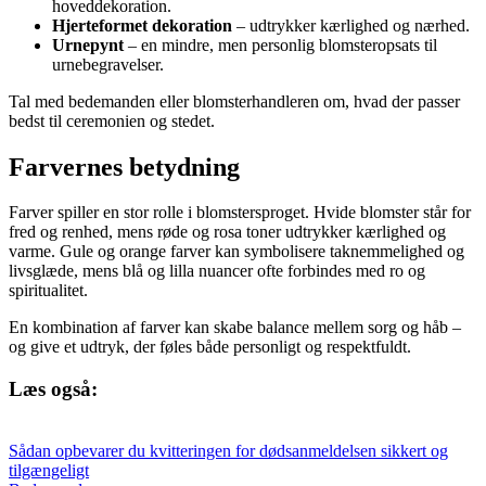
hoveddekoration.
Hjerteformet dekoration
– udtrykker kærlighed og nærhed.
Urnepynt
– en mindre, men personlig blomsteropsats til
urnebegravelser.
Tal med bedemanden eller blomsterhandleren om, hvad der passer
bedst til ceremonien og stedet.
Farvernes betydning
Farver spiller en stor rolle i blomstersproget. Hvide blomster står for
fred og renhed, mens røde og rosa toner udtrykker kærlighed og
varme. Gule og orange farver kan symbolisere taknemmelighed og
livsglæde, mens blå og lilla nuancer ofte forbindes med ro og
spiritualitet.
En kombination af farver kan skabe balance mellem sorg og håb –
og give et udtryk, der føles både personligt og respektfuldt.
Læs også:
Sådan opbevarer du kvitteringen for dødsanmeldelsen sikkert og
tilgængeligt