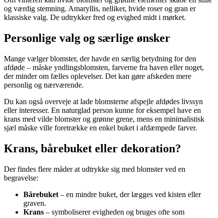
og værdig stemning. Amaryllis, nelliker, hvide roser og gran er
klassiske valg. De udtrykker fred og evighed midt i mørket.
Personlige valg og særlige ønsker
Mange vælger blomster, der havde en særlig betydning for den
afdøde – måske yndlingsblomsten, farverne fra haven eller noget,
der minder om fælles oplevelser. Det kan gøre afskeden mere
personlig og nærværende.
Du kan også overveje at lade blomsterne afspejle afdødes livssyn
eller interesser. En naturglad person kunne for eksempel have en
krans med vilde blomster og grønne grene, mens en minimalistisk
sjæl måske ville foretrække en enkel buket i afdæmpede farver.
Krans, bårebuket eller dekoration?
Der findes flere måder at udtrykke sig med blomster ved en
begravelse:
Bårebuket
– en mindre buket, der lægges ved kisten eller
graven.
Krans
– symboliserer evigheden og bruges ofte som