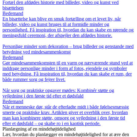
Fortæl den afdødes historie med billeder, video og kunst ved
bisættelsen
Bedemand
En bisættelse kan blive en smuk fortælling om et levet liv, når
billeder, video og kunst bruges til at formidle minder og
personlighed. Få inspiration til, hvordan du kan skabe en rørende og
meningsfuld ceremoni, der afspejler den afdødes historie.
Personlige minder som dekoration – brug billeder og genstande med
betydning ved mindesammenkomst
Bedemand
Gør mindesammenkomsten til en varm og nærværende stund ved at
inddrage personlige minder i form af fotos, ejendele og symboler
med betydning. Få inspiration til, hvordan du kan skabe et rum, der
både rummer sorg og fejrer livet.
Når sorg og praktiske opgaver mødes: Kombinér støtte og
vejledning i den første tid efter et dødsfald
Bedemand
Når et menneske dør, står de efterladte midt i både følelsesmæssig
smerte og praktiske krav. Artiklen giver et overblik over, hvordan
man kan kombinere støtte, omsorg og vejledning i den første tid
efter et dødsfald – og skabe ro i en kaotisk periode.
Planlægning af en mindehøjtidelighed
Lær, hvordan du planlægger en mindehøjtidelighed for at ære den