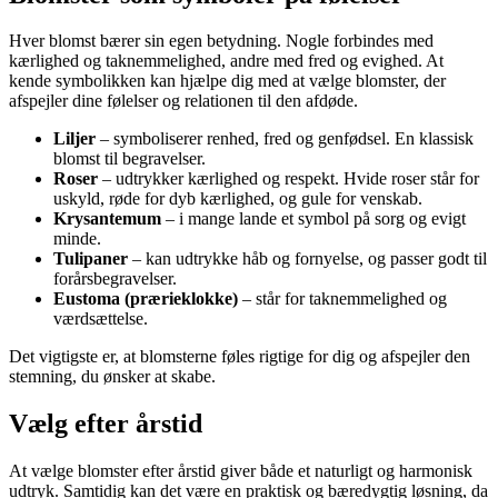
Hver blomst bærer sin egen betydning. Nogle forbindes med
kærlighed og taknemmelighed, andre med fred og evighed. At
kende symbolikken kan hjælpe dig med at vælge blomster, der
afspejler dine følelser og relationen til den afdøde.
Liljer
– symboliserer renhed, fred og genfødsel. En klassisk
blomst til begravelser.
Roser
– udtrykker kærlighed og respekt. Hvide roser står for
uskyld, røde for dyb kærlighed, og gule for venskab.
Krysantemum
– i mange lande et symbol på sorg og evigt
minde.
Tulipaner
– kan udtrykke håb og fornyelse, og passer godt til
forårsbegravelser.
Eustoma (prærieklokke)
– står for taknemmelighed og
værdsættelse.
Det vigtigste er, at blomsterne føles rigtige for dig og afspejler den
stemning, du ønsker at skabe.
Vælg efter årstid
At vælge blomster efter årstid giver både et naturligt og harmonisk
udtryk. Samtidig kan det være en praktisk og bæredygtig løsning, da