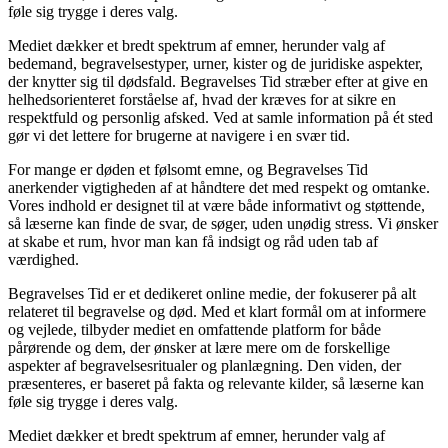
føle sig trygge i deres valg.
Mediet dækker et bredt spektrum af emner, herunder valg af
bedemand, begravelsestyper, urner, kister og de juridiske aspekter,
der knytter sig til dødsfald. Begravelses Tid stræber efter at give en
helhedsorienteret forståelse af, hvad der kræves for at sikre en
respektfuld og personlig afsked. Ved at samle information på ét sted
gør vi det lettere for brugerne at navigere i en svær tid.
For mange er døden et følsomt emne, og Begravelses Tid
anerkender vigtigheden af at håndtere det med respekt og omtanke.
Vores indhold er designet til at være både informativt og støttende,
så læserne kan finde de svar, de søger, uden unødig stress. Vi ønsker
at skabe et rum, hvor man kan få indsigt og råd uden tab af
værdighed.
Begravelses Tid er et dedikeret online medie, der fokuserer på alt
relateret til begravelse og død. Med et klart formål om at informere
og vejlede, tilbyder mediet en omfattende platform for både
pårørende og dem, der ønsker at lære mere om de forskellige
aspekter af begravelsesritualer og planlægning. Den viden, der
præsenteres, er baseret på fakta og relevante kilder, så læserne kan
føle sig trygge i deres valg.
Mediet dækker et bredt spektrum af emner, herunder valg af