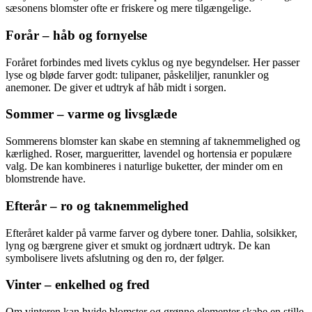
sæsonens blomster ofte er friskere og mere tilgængelige.
Forår – håb og fornyelse
Foråret forbindes med livets cyklus og nye begyndelser. Her passer
lyse og bløde farver godt: tulipaner, påskeliljer, ranunkler og
anemoner. De giver et udtryk af håb midt i sorgen.
Sommer – varme og livsglæde
Sommerens blomster kan skabe en stemning af taknemmelighed og
kærlighed. Roser, margueritter, lavendel og hortensia er populære
valg. De kan kombineres i naturlige buketter, der minder om en
blomstrende have.
Efterår – ro og taknemmelighed
Efteråret kalder på varme farver og dybere toner. Dahlia, solsikker,
lyng og bærgrene giver et smukt og jordnært udtryk. De kan
symbolisere livets afslutning og den ro, der følger.
Vinter – enkelhed og fred
Om vinteren kan hvide blomster og grønne elementer skabe en stille