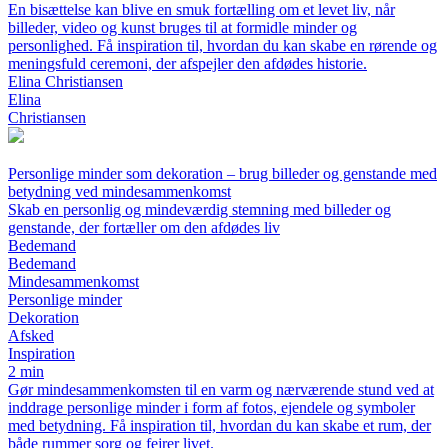
En bisættelse kan blive en smuk fortælling om et levet liv, når
billeder, video og kunst bruges til at formidle minder og
personlighed. Få inspiration til, hvordan du kan skabe en rørende og
meningsfuld ceremoni, der afspejler den afdødes historie.
Elina Christiansen
Elina
Christiansen
Personlige minder som dekoration – brug billeder og genstande med
betydning ved mindesammenkomst
Skab en personlig og mindeværdig stemning med billeder og
genstande, der fortæller om den afdødes liv
Bedemand
Bedemand
Mindesammenkomst
Personlige minder
Dekoration
Afsked
Inspiration
2 min
Gør mindesammenkomsten til en varm og nærværende stund ved at
inddrage personlige minder i form af fotos, ejendele og symboler
med betydning. Få inspiration til, hvordan du kan skabe et rum, der
både rummer sorg og fejrer livet.