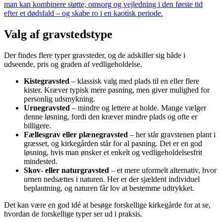
man kan kombinere støtte, omsorg og vejledning i den første tid
efter et dødsfald – og skabe ro i en kaotisk periode.
Valg af gravstedstype
Der findes flere typer gravsteder, og de adskiller sig både i
udseende, pris og graden af vedligeholdelse.
Kistegravsted
– klassisk valg med plads til en eller flere
kister. Kræver typisk mere pasning, men giver mulighed for
personlig udsmykning.
Urnegravsted
– mindre og lettere at holde. Mange vælger
denne løsning, fordi den kræver mindre plads og ofte er
billigere.
Fællesgrav eller plænegravsted
– her står gravstenen plant i
græsset, og kirkegården står for al pasning. Det er en god
løsning, hvis man ønsker et enkelt og vedligeholdelsesfrit
mindested.
Skov- eller naturgravsted
– et mere uformelt alternativ, hvor
urnen nedsættes i naturen. Her er der sjældent individuel
beplantning, og naturen får lov at bestemme udtrykket.
Det kan være en god idé at besøge forskellige kirkegårde for at se,
hvordan de forskellige typer ser ud i praksis.