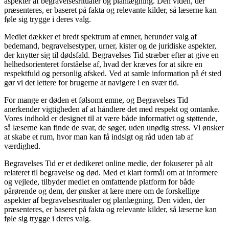
aspekter af begravelsesritualer og planlægning. Den viden, der
præsenteres, er baseret på fakta og relevante kilder, så læserne kan
føle sig trygge i deres valg.
Mediet dækker et bredt spektrum af emner, herunder valg af
bedemand, begravelsestyper, urner, kister og de juridiske aspekter,
der knytter sig til dødsfald. Begravelses Tid stræber efter at give en
helhedsorienteret forståelse af, hvad der kræves for at sikre en
respektfuld og personlig afsked. Ved at samle information på ét sted
gør vi det lettere for brugerne at navigere i en svær tid.
For mange er døden et følsomt emne, og Begravelses Tid
anerkender vigtigheden af at håndtere det med respekt og omtanke.
Vores indhold er designet til at være både informativt og støttende,
så læserne kan finde de svar, de søger, uden unødig stress. Vi ønsker
at skabe et rum, hvor man kan få indsigt og råd uden tab af
værdighed.
Begravelses Tid er et dedikeret online medie, der fokuserer på alt
relateret til begravelse og død. Med et klart formål om at informere
og vejlede, tilbyder mediet en omfattende platform for både
pårørende og dem, der ønsker at lære mere om de forskellige
aspekter af begravelsesritualer og planlægning. Den viden, der
præsenteres, er baseret på fakta og relevante kilder, så læserne kan
føle sig trygge i deres valg.