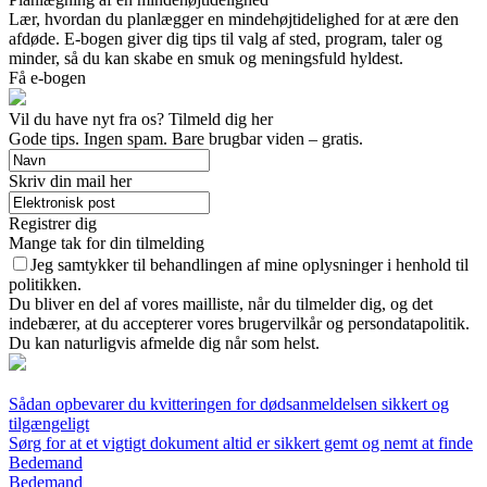
Lær, hvordan du planlægger en mindehøjtidelighed for at ære den
afdøde. E-bogen giver dig tips til valg af sted, program, taler og
minder, så du kan skabe en smuk og meningsfuld hyldest.
Få e-bogen
Vil du have nyt fra os? Tilmeld dig her
Gode tips. Ingen spam. Bare brugbar viden – gratis.
Skriv din mail her
Registrer dig
Mange tak for din tilmelding
Jeg samtykker til behandlingen af mine oplysninger i henhold til
politikken.
Du bliver en del af vores mailliste, når du tilmelder dig, og det
indebærer, at du accepterer vores brugervilkår og persondatapolitik.
Du kan naturligvis afmelde dig når som helst.
Sådan opbevarer du kvitteringen for dødsanmeldelsen sikkert og
tilgængeligt
Sørg for at et vigtigt dokument altid er sikkert gemt og nemt at finde
Bedemand
Bedemand