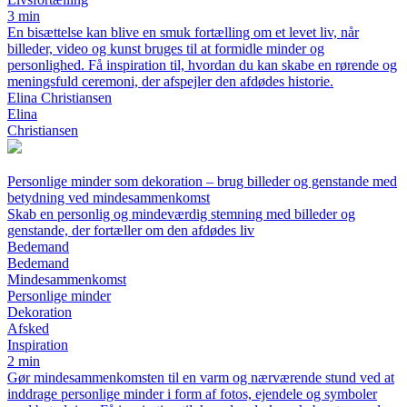
3 min
En bisættelse kan blive en smuk fortælling om et levet liv, når
billeder, video og kunst bruges til at formidle minder og
personlighed. Få inspiration til, hvordan du kan skabe en rørende og
meningsfuld ceremoni, der afspejler den afdødes historie.
Elina Christiansen
Elina
Christiansen
Personlige minder som dekoration – brug billeder og genstande med
betydning ved mindesammenkomst
Skab en personlig og mindeværdig stemning med billeder og
genstande, der fortæller om den afdødes liv
Bedemand
Bedemand
Mindesammenkomst
Personlige minder
Dekoration
Afsked
Inspiration
2 min
Gør mindesammenkomsten til en varm og nærværende stund ved at
inddrage personlige minder i form af fotos, ejendele og symboler