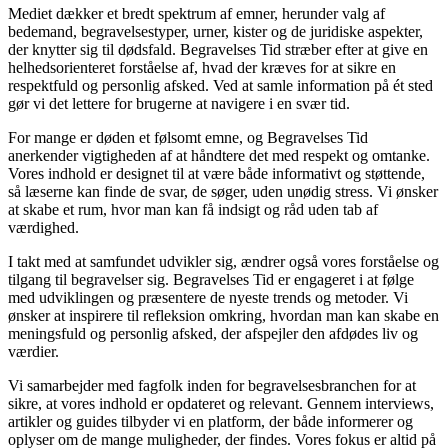
Mediet dækker et bredt spektrum af emner, herunder valg af
bedemand, begravelsestyper, urner, kister og de juridiske aspekter,
der knytter sig til dødsfald. Begravelses Tid stræber efter at give en
helhedsorienteret forståelse af, hvad der kræves for at sikre en
respektfuld og personlig afsked. Ved at samle information på ét sted
gør vi det lettere for brugerne at navigere i en svær tid.
For mange er døden et følsomt emne, og Begravelses Tid
anerkender vigtigheden af at håndtere det med respekt og omtanke.
Vores indhold er designet til at være både informativt og støttende,
så læserne kan finde de svar, de søger, uden unødig stress. Vi ønsker
at skabe et rum, hvor man kan få indsigt og råd uden tab af
værdighed.
I takt med at samfundet udvikler sig, ændrer også vores forståelse og
tilgang til begravelser sig. Begravelses Tid er engageret i at følge
med udviklingen og præsentere de nyeste trends og metoder. Vi
ønsker at inspirere til refleksion omkring, hvordan man kan skabe en
meningsfuld og personlig afsked, der afspejler den afdødes liv og
værdier.
Vi samarbejder med fagfolk inden for begravelsesbranchen for at
sikre, at vores indhold er opdateret og relevant. Gennem interviews,
artikler og guides tilbyder vi en platform, der både informerer og
oplyser om de mange muligheder, der findes. Vores fokus er altid på