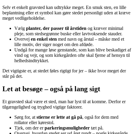
Selv et enkelt gravsted kan udtrykke meget. En smuk sten, en lille
beplantning eller et symbol kan gøre stedet personligt uden at kræve
meget vedligeholdelse.
Vælg
planter, der passer til årstiden
og kræver minimal
pleje, som stedsegrønne buske eller lavtvoksende stauder.
Overvej
en enkel sten
med navn og årstal – måske med et
lille motiv, der siger noget om den afdøde.
Undgå for mange løse genstande, som kan blive beskadiget af
vind og vejr, og som kirkegården ofte skal fjerne af hensyn til
helhedsindtrykket.
Det vigtigste er, at stedet føles rigtigt for jer – ikke hvor meget der
står på det.
Let at besøge – også på lang sigt
Et gravsted skal være et sted, man har lyst til at komme. Derfor er
tilgængelighed og tryghed vigtige faktorer.
Sørg for, at
stierne er lette at gå på
, også for dem med
rollator eller kørestol.
Tjek, om der er
parkeringsmuligheder
tæt på.
Overvej, hvordan stedet ser ud året rundt – nogle kirkegårde