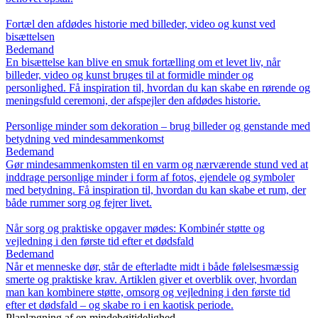
Fortæl den afdødes historie med billeder, video og kunst ved
bisættelsen
Bedemand
En bisættelse kan blive en smuk fortælling om et levet liv, når
billeder, video og kunst bruges til at formidle minder og
personlighed. Få inspiration til, hvordan du kan skabe en rørende og
meningsfuld ceremoni, der afspejler den afdødes historie.
Personlige minder som dekoration – brug billeder og genstande med
betydning ved mindesammenkomst
Bedemand
Gør mindesammenkomsten til en varm og nærværende stund ved at
inddrage personlige minder i form af fotos, ejendele og symboler
med betydning. Få inspiration til, hvordan du kan skabe et rum, der
både rummer sorg og fejrer livet.
Når sorg og praktiske opgaver mødes: Kombinér støtte og
vejledning i den første tid efter et dødsfald
Bedemand
Når et menneske dør, står de efterladte midt i både følelsesmæssig
smerte og praktiske krav. Artiklen giver et overblik over, hvordan
man kan kombinere støtte, omsorg og vejledning i den første tid
efter et dødsfald – og skabe ro i en kaotisk periode.
Planlægning af en mindehøjtidelighed