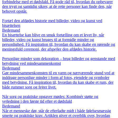
forbindelse med et dødsfald. Få gode råd til, hvordan du opbevarer
den trygt og samtidig sikrer, at de rette personer kan finde den, når
behovet opstår.
Fortæl den afdødes historie med billeder, video og kunst ved
bisættelsen
Bedemand
En bisættelse kan blive en smuk fortælling om et levet liv, når
billeder, video og kunst bruges til at formidle minder og
personlighed. Få inspiration til, hvordan du kan skabe en rørende og
meningsfuld ceremoni, der afspejler den afdødes historie.
Personlige minder som dekoration – brug billeder og genstande med
betydning ved mindesammenkomst
Bedemand
Gør mindesammenkomsten til en varm og nærværende stund ved at
inddrage personlige minder i form af fotos, ejendele og symboler
med betydning. Få inspiration til, hvordan du kan skabe et rum, der
både rummer sorg og fejrer livet.
Når sorg og praktiske opgaver mødes: Kombinér støtte og
vejledning i den første tid efter et dødsfald
Bedemand
Når et menneske dør, står de efterladte midt i både følelsesmæssig
smerte og praktiske krav. Artiklen giver et overblik over, hvordan