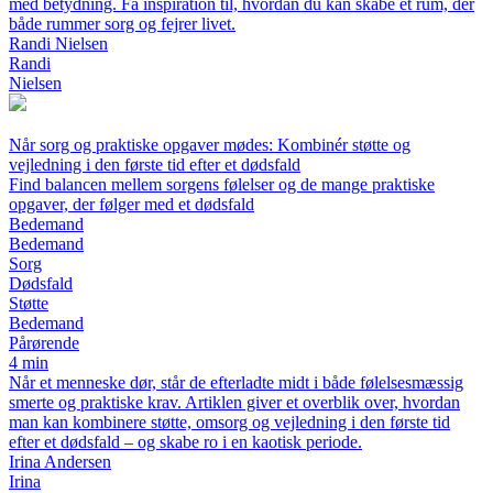
med betydning. Få inspiration til, hvordan du kan skabe et rum, der
både rummer sorg og fejrer livet.
Randi Nielsen
Randi
Nielsen
Når sorg og praktiske opgaver mødes: Kombinér støtte og
vejledning i den første tid efter et dødsfald
Find balancen mellem sorgens følelser og de mange praktiske
opgaver, der følger med et dødsfald
Bedemand
Bedemand
Sorg
Dødsfald
Støtte
Bedemand
Pårørende
4 min
Når et menneske dør, står de efterladte midt i både følelsesmæssig
smerte og praktiske krav. Artiklen giver et overblik over, hvordan
man kan kombinere støtte, omsorg og vejledning i den første tid
efter et dødsfald – og skabe ro i en kaotisk periode.
Irina Andersen
Irina