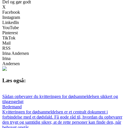
Del og gør godt
X
Facebook
Instagram
LinkedIn
YouTube
Pinterest
TikTok
Mail
RSS
Irina Andersen
Irina
Andersen
Læs også:
Sådan opbevarer du kvitteringen for dødsanmeldelsen sikkert og
tilgængeligt
Bedemand
Kvitteringen for dødsanmeldelsen er et centralt dokument i
forbindelse med et dødsfald. Få gode råd til, hvordan du opbevarer
den trygt og samtidig sikrer, at de rette personer kan finde den, når
behovet opstår.