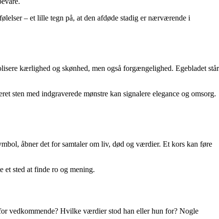
bevare.
lser – et lille tegn på, at den afdøde stadig er nærværende i
olisere kærlighed og skønhed, men også forgængelighed. Egebladet står
leret sten med indgraverede mønstre kan signalere elegance og omsorg.
ymbol, åbner det for samtaler om liv, død og værdier. Et kors kan føre
 et sted at finde ro og mening.
t for vedkommende? Hvilke værdier stod han eller hun for? Nogle