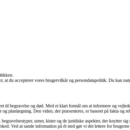
itikken.
rer, at du accepterer vores brugervilkår og persondatapolitik. Du kan nat
teret til begravelse og død. Med et klart formål om at informere og vejl
r og planlægning. Den viden, der præsenteres, er baseret på fakta og rele
ravelsestyper, urner, kister og de juridiske aspekter, der knytter sig t
sked. Ved at samle information på ét sted gør vi det lettere for brugerne 