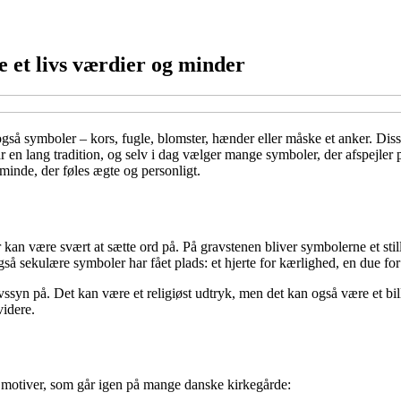
e et livs værdier og minder
r også symboler – kors, fugle, blomster, hænder eller måske et anker. Di
r en lang tradition, og selv i dag vælger mange symboler, der afspejler
minde, der føles ægte og personligt.
an være svært at sætte ord på. På gravstenen bliver symbolerne et stille
 sekulære symboler har fået plads: et hjerte for kærlighed, en due for fr
ssyn på. Det kan være et religiøst udtryk, men det kan også være et bill
videre.
e motiver, som går igen på mange danske kirkegårde: