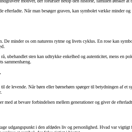
indgravere motiver, der fortæller netop den historie, familien ønsker at 
 efterladte. Når man besøger graven, kan symbolet vække minder og føle
en. De minder os om naturens rytme og livets cyklus. En rose kan symb
ed.
 rå, ubehandlet sten kan udtrykke enkelhed og autenticitet, mens en po
ivets sammenhæng.
r
il de levende. Når børn eller børnebørn spørger til betydningen af et s
.
r med at bevare forbindelsen mellem generationer og giver de efterladte
 tage udgangspunkt i den afdødes liv og personlighed. Hvad var vigtig