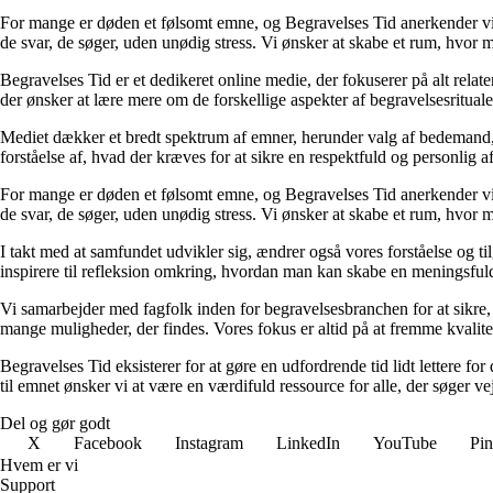
For mange er døden et følsomt emne, og Begravelses Tid anerkender vigt
de svar, de søger, uden unødig stress. Vi ønsker at skabe et rum, hvor 
Begravelses Tid er et dedikeret online medie, der fokuserer på alt rela
der ønsker at lære mere om de forskellige aspekter af begravelsesrituale
Mediet dækker et bredt spektrum af emner, herunder valg af bedemand, beg
forståelse af, hvad der kræves for at sikre en respektfuld og personlig af
For mange er døden et følsomt emne, og Begravelses Tid anerkender vigt
de svar, de søger, uden unødig stress. Vi ønsker at skabe et rum, hvor 
I takt med at samfundet udvikler sig, ændrer også vores forståelse og ti
inspirere til refleksion omkring, hvordan man kan skabe en meningsfuld 
Vi samarbejder med fagfolk inden for begravelsesbranchen for at sikre, 
mange muligheder, der findes. Vores fokus er altid på at fremme kvalitet
Begravelses Tid eksisterer for at gøre en udfordrende tid lidt lettere for 
til emnet ønsker vi at være en værdifuld ressource for alle, der søger v
Del og gør godt
X
Facebook
Instagram
LinkedIn
YouTube
Pin
Hvem er vi
Support