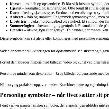
Korset
– tro, håb og opstandelse. Et klassisk kristent symbol, der
Hjertet
– kærlighed og samhørighed. Ofte brugt til at vise den n
Duen
– fred og sjælens rejse. En due med en olivengren symboli
Ankeret
– håb og stabilitet. Et gammelt sømandssymbol, men også
Livets træ
– vækst, forbundethed og evighed. Et symbol, der find
Sommerfuglen
– forvandling og genfødsel. Et smukt billede på s
Hænder
– afsked, bøn eller gensyn. To hænder, der mødes, kan 
Disse symboler kan stå alene eller kombineres med personlige elemente
Sådan opbevarer du kvitteringen for dødsanmeldelsen sikkert og tilgæn
Fortæl den afdødes historie med billeder, video og kunst ved bisættelse
Personlige minder som dekoration – brug billeder og genstande med
Når sorg og praktiske opgaver mødes: Kombinér støtte og vejledning i de
Personlige symboler – når livet sætter sit 
I dag vælger mange familier symboler, der afspejler den afdødes interess