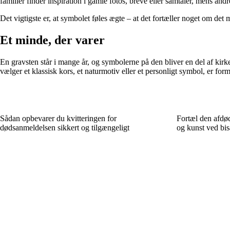
familier finder inspiration i gamle fotos, breve eller samtaler, mens andre
Det vigtigste er, at symbolet føles ægte – at det fortæller noget om det
Et minde, der varer
En gravsten står i mange år, og symbolerne på den bliver en del af kirk
vælger et klassisk kors, et naturmotiv eller et personligt symbol, er for
Sådan opbevarer du kvitteringen for
Fortæl den afdød
dødsanmeldelsen sikkert og tilgængeligt
og kunst ved bis