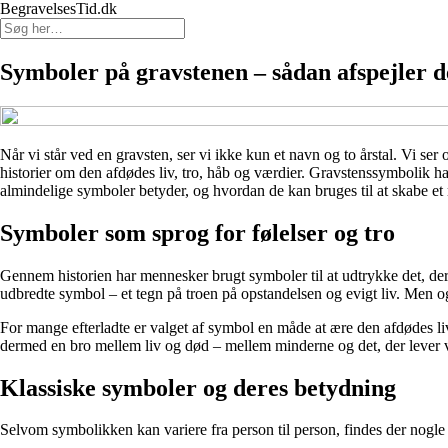
BegravelsesTid.dk
Symboler på gravstenen – sådan afspejler d
Når vi står ved en gravsten, ser vi ikke kun et navn og to årstal. Vi se
historier om den afdødes liv, tro, håb og værdier. Gravstenssymbolik ha
almindelige symboler betyder, og hvordan de kan bruges til at skabe et 
Symboler som sprog for følelser og tro
Gennem historien har mennesker brugt symboler til at udtrykke det, der k
udbredte symbol – et tegn på troen på opstandelsen og evigt liv. Men også
For mange efterladte er valget af symbol en måde at ære den afdødes liv
dermed en bro mellem liv og død – mellem minderne og det, der lever 
Klassiske symboler og deres betydning
Selvom symbolikken kan variere fra person til person, findes der nogl