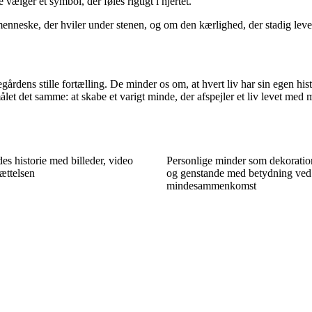
 vælger et symbol, der føles rigtigt i hjertet.
 menneske, der hviler under stenen, og om den kærlighed, der stadig leve
egårdens stille fortælling. De minder os om, at hvert liv har sin egen 
målet det samme: at skabe et varigt minde, der afspejler et liv levet med
es historie med billeder, video
Personlige minder som dekoration
ættelsen
og genstande med betydning ved
mindesammenkomst