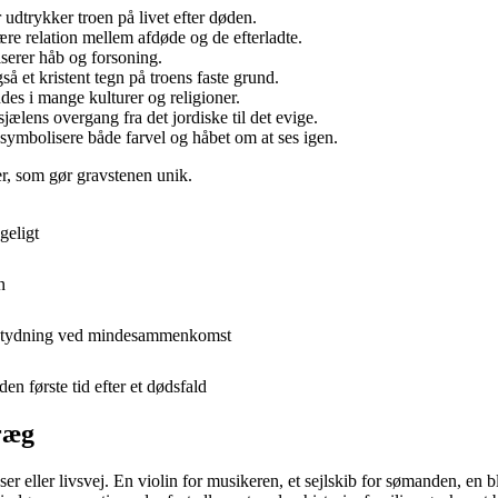
 udtrykker troen på livet efter døden.
ære relation mellem afdøde og de efterladte.
serer håb og forsoning.
 et kristent tegn på troens faste grund.
es i mange kulturer og religioner.
jælens overgang fra det jordiske til det evige.
symbolisere både farvel og håbet om at ses igen.
r, som gør gravstenen unik.
geligt
n
 betydning ved mindesammenkomst
n første tid efter et dødsfald
præg
er eller livsvej. En violin for musikeren, et sejlskib for sømanden, en 