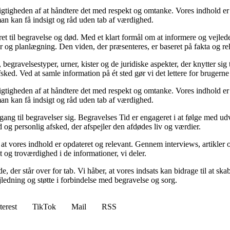
igheden af at håndtere det med respekt og omtanke. Vores indhold er de
man kan få indsigt og råd uden tab af værdighed.
teret til begravelse og død. Med et klart formål om at informere og vejl
r og planlægning. Den viden, der præsenteres, er baseret på fakta og rele
ravelsestyper, urner, kister og de juridiske aspekter, der knytter sig t
sked. Ved at samle information på ét sted gør vi det lettere for brugerne 
igheden af at håndtere det med respekt og omtanke. Vores indhold er de
man kan få indsigt og råd uden tab af værdighed.
lgang til begravelser sig. Begravelses Tid er engageret i at følge med u
og personlig afsked, der afspejler den afdødes liv og værdier.
at vores indhold er opdateret og relevant. Gennem interviews, artikler 
 og troværdighed i de informationer, vi deler.
de, der står over for tab. Vi håber, at vores indsats kan bidrage til at sk
ejledning og støtte i forbindelse med begravelse og sorg.
terest
TikTok
Mail
RSS