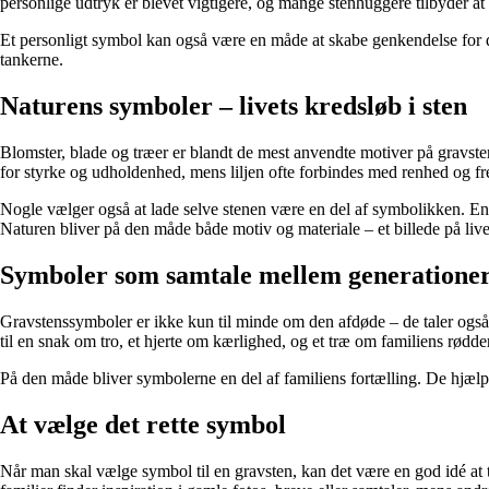
personlige udtryk er blevet vigtigere, og mange stenhuggere tilbyder at 
Et personligt symbol kan også være en måde at skabe genkendelse for de
tankerne.
Naturens symboler – livets kredsløb i sten
Blomster, blade og træer er blandt de mest anvendte motiver på gravst
for styrke og udholdenhed, mens liljen ofte forbindes med renhed og fr
Nogle vælger også at lade selve stenen være en del af symbolikken. En
Naturen bliver på den måde både motiv og materiale – et billede på l
Symboler som samtale mellem generatione
Gravstenssymboler er ikke kun til minde om den afdøde – de taler også t
til en snak om tro, et hjerte om kærlighed, og et træ om familiens rødder
På den måde bliver symbolerne en del af familiens fortælling. De hjælpe
At vælge det rette symbol
Når man skal vælge symbol til en gravsten, kan det være en god idé at